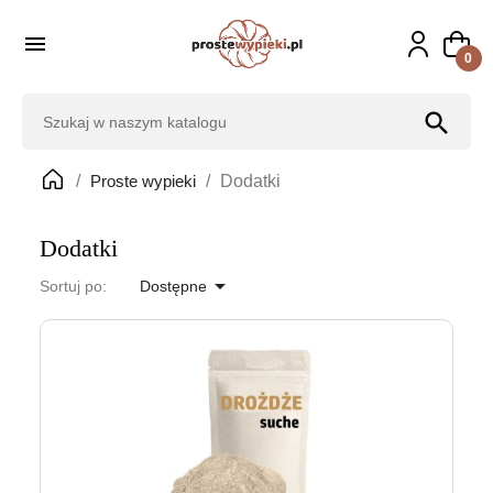

0
search
Proste wypieki
Dodatki
Dodatki

Sortuj po:
Dostępne