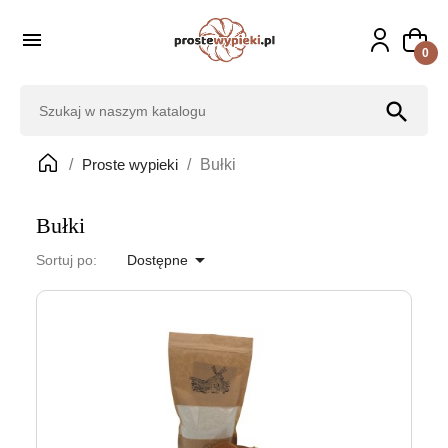

0
search
Proste wypieki
Bułki
Bułki

Sortuj po:
Dostępne