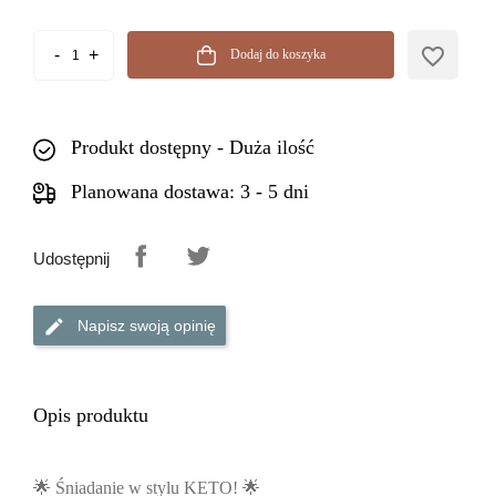
favorite_border
Dodaj do koszyka
Produkt dostępny - Duża ilość
Planowana dostawa: 3 - 5 dni
Udostępnij
Napisz swoją opinię
Opis produktu
🌟
Śniadanie w stylu KETO!
🌟