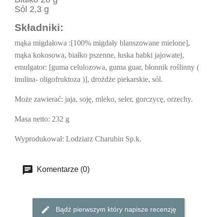
Sól 2,3 g
Składniki:
mąka migdałowa :[100% migdały blanszowane mielone],
mąka kokosowa, białko pszenne, łuska babki jajowatej,
emulgator: [guma celulozowa, guma guar, błonnik roślinny (
inulina- oligofruktoza )], drożdże piekarskie, sól.
Może zawierać:
jaja, soję, mleko, seler, gorczycę, orzechy.
Masa netto:
232 g
Wyprodukował:
Lodziarz Charubin Sp.k.
Komentarze (0)
Bądź pierwszym który napisze recenzję