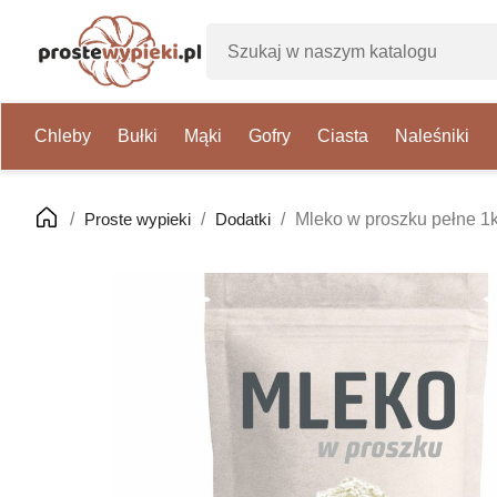
Chleby
Bułki
Mąki
Gofry
Ciasta
Naleśniki
Proste wypieki
Dodatki
Mleko w proszku pełne 1