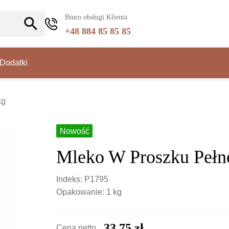
Biuro obsługi Klienta
search
+48 884 85 85 85
Dodatki
kg
Nowość
Mleko W Proszku Pełn
Indeks: P1795
Opakowanie: 1 kg
33,75 zł
Cena netto