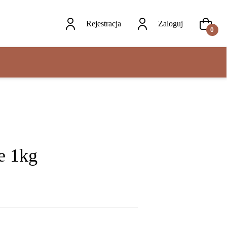
Rejestracja
Zaloguj
0
e 1kg