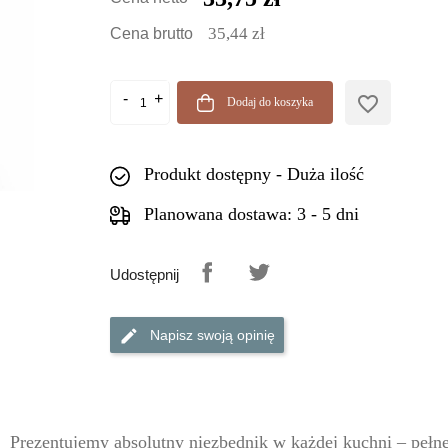
35,44 zł
Cena brutto
favorite_border
Dodaj do koszyka
Produkt dostępny - Duża ilość
Planowana dostawa: 3 - 5 dni
Udostępnij
Napisz swoją opinię
Prezentujemy absolutny niezbędnik w każdej kuchni – pełn