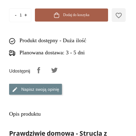
favorite_border
Dodaj do koszyka
Produkt dostępny - Duża ilość
Planowana dostawa: 3 - 5 dni
Udostępnij
Napisz swoją opinię
Opis produktu
Prawdziwie domowa - Strucla z