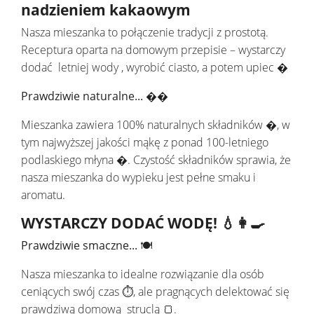
nadzieniem kakaowym
Nasza mieszanka to połączenie tradycji z prostotą.
Receptura oparta na domowym przepisie – wystarczy
dodać letniej wody , wyrobić ciasto, a potem upiec �
Prawdziwie naturalne... ��
Mieszanka zawiera 100% naturalnych składników �, w
tym najwyższej jakości mąkę z ponad 100-letniego
podlaskiego młyna �. Czystość składników sprawia, że
nasza mieszanka do wypieku jest pełne smaku i
aromatu.
WYSTARCZY DODAĆ WODĘ! 💧👩‍🍳
Prawdziwie smaczne... 🍽️
Nasza mieszanka to idealne rozwiązanie dla osób
ceniących swój czas ⏱️, ale pragnących delektować się
prawdziwą domową struclą 🍞.