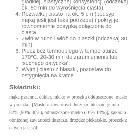
gładkiej, elastycznej konsystencji (odczekaj
ok. 60 min do wyrośnięcia ciasta).
Rozwałkuj ciasto na ok. 5 cm (podsyp
mąką jeśli jest taka potrzeba) i pokryj je
równomiernie posypką dołączoną do
ciasta.
Zwiń w rulon i włóż do blaszki (odczekaj 30
min).
Piecz bez termoobiegu w temperaturze
170°C, 20-30 min do zarumienienia lub
‘suchego patyczka’.
Wyjmij ciasto z blaszki, pozostaw do
ostygnięcia na kratce.
Składniki:
mąka pszenna, cukier, mleko w proszku odtłuszczone, masło
w proszku: [Masło o zawartości tłuszczu mlecznego min
82% (90%-86%), odtłuszczone mleko (10%-14%)], kakao o
obniżonej zawartości tłuszczu, drożdże piekarskie, proszek z
całych jak, sól.