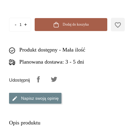
favorite_border
Dodaj do koszyka
Produkt dostępny - Mała ilość
Planowana dostawa: 3 - 5 dni
Udostępnij
Napisz swoją opinię
Opis produktu