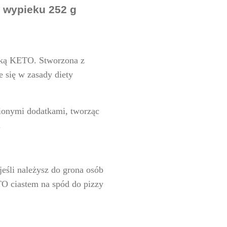
 wypieku 252 g
nką KETO. Stworzona z
e się w zasady diety
ionymi dodatkami, tworząc
.
eśli należysz do grona osób
O ciastem na spód do pizzy