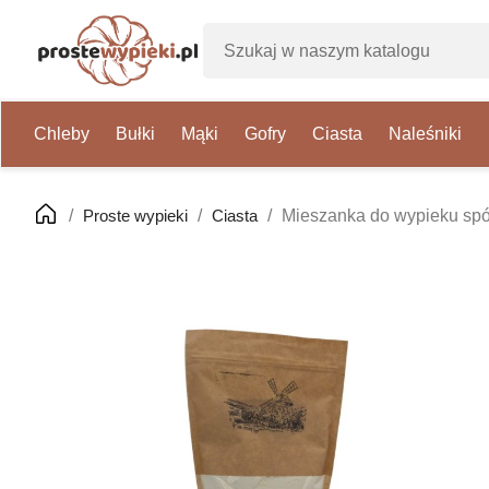
Chleby
Bułki
Mąki
Gofry
Ciasta
Naleśniki
Proste wypieki
Ciasta
Mieszanka do wypieku spó