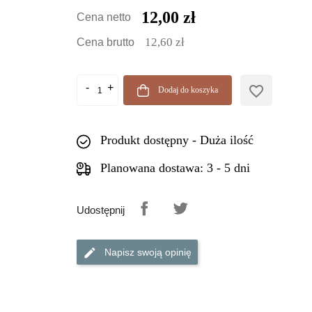
12,00 zł
Cena netto
12,60 zł
Cena brutto
favorite_border
Dodaj do koszyka
Produkt dostępny - Duża ilość
Planowana dostawa: 3 - 5 dni
Udostępnij
Napisz swoją opinię