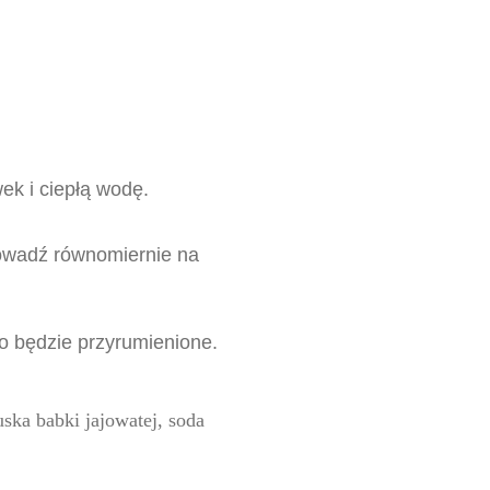
wek i ciepłą wodę.
rowadź równomiernie na
o będzie przyrumienione.
uska babki jajowatej, soda