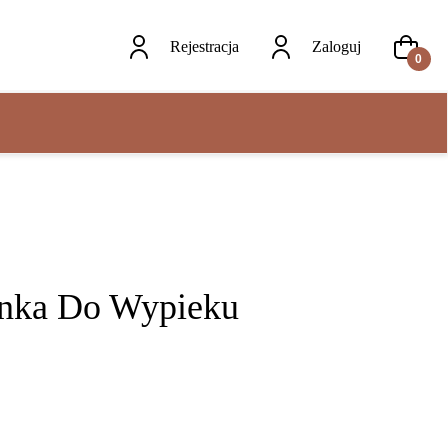
Rejestracja
Zaloguj
0
anka Do Wypieku