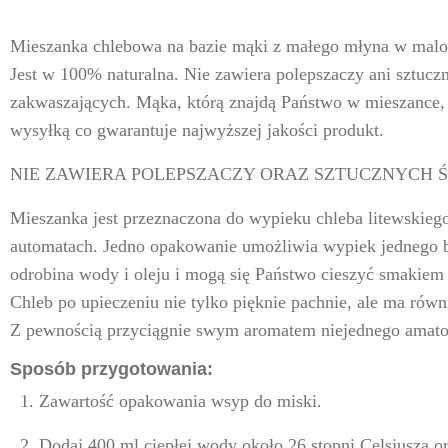
Mieszanka chlebowa na bazie mąki z małego młyna w malow
Jest w 100% naturalna. Nie zawiera polepszaczy ani sztuc
zakwaszających. Mąka, którą znajdą Państwo w mieszance, j
wysyłką co gwarantuje najwyższej jakości produkt.
NIE ZAWIERA POLEPSZACZY ORAZ SZTUCZNYCH
Mieszanka jest przeznaczona do wypieku chleba litewskieg
automatach. Jedno opakowanie umożliwia wypiek jednego 
odrobina wody i oleju i mogą się Państwo cieszyć smakie
Chleb po upieczeniu nie tylko pięknie pachnie, ale ma równ
Z pewnością przyciągnie swym aromatem niejednego amato
Sposób przygotowania:
1. Zawartość opakowania wsyp do miski.
2. Dodaj 400 ml ciepłej wody około 26 stopni Celsjusza o