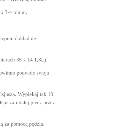
o 3-4 minut.
stępnie dokładnie
iarach 35 x 14 1,8L).
powinno podwoić swoja
sjusza. Wypiekaj tak 10
jusza i dalej piecz przez
dą za pomocą pędzla.