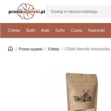
Chleby
Bułki
Mąki
Gofry
Ciasta
Naleśniki
Proste wypieki
Chleby
Chleb litewski mieszanka