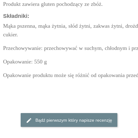
Produkt zawiera gluten pochodzący ze zbóż.
Składniki
:
Mąka pszenna, mąka żytnia, słód żytni, zakwas żytni, drożd
cukier.
Przechowywanie:
przechowywać w suchym, chłodnym i pr
Opakowanie:
550 g
Opakowanie produktu może się różnić od opakowania przed
Bądź pierwszym który napisze recenzję