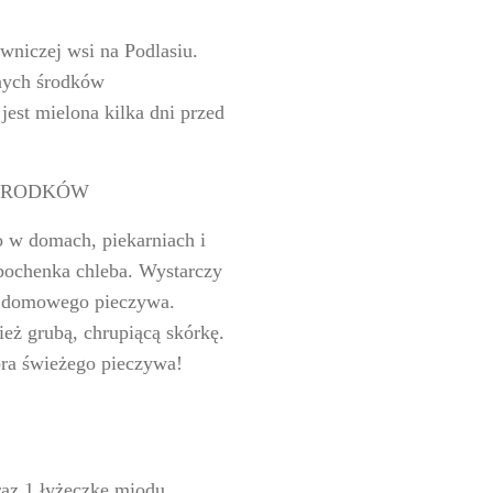
niczej wsi na Podlasiu.
znych środków
est mielona kilka dni przed
 ŚRODKÓW
o w domach, piekarniach i
bochenka chleba. Wystarczy
m domowego pieczywa.
ież grubą, chrupiącą skórkę.
ra świeżego pieczywa!
raz 1 łyżeczkę miodu.