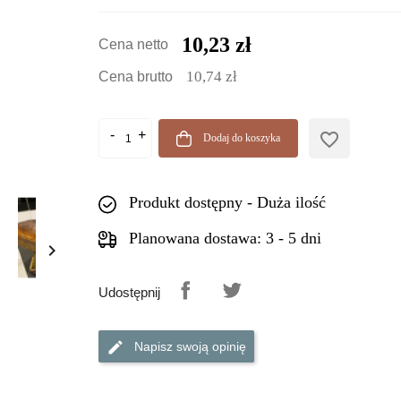
10,23 zł
Cena netto
10,74 zł
Cena brutto
favorite_border
Dodaj do koszyka
Produkt dostępny - Duża ilość
Planowana dostawa: 3 - 5 dni

Udostępnij
Napisz swoją opinię